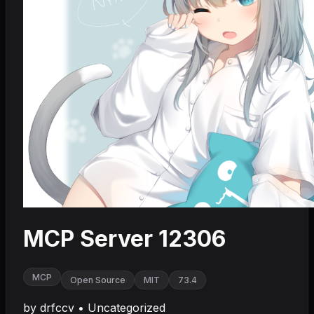
MCP Server 12306
MCP
Open Source
MIT
73.4
by
drfccv
•
Uncategorized