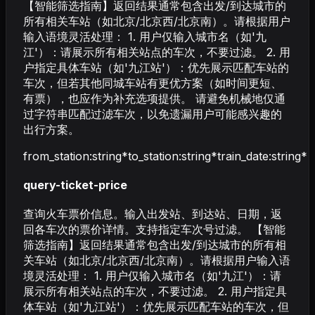
【智能筛选指南】返回结果通常包含出发/到达城市的
所有相关车站（如北京/北京西/北京南）。请根据用户
输入语境灵活处理： 1. 用户仅输入城市名（如'九
江'）：请展示所有相关站点的车次，不要过滤。 2. 用
户指定具体车站（如'九江站'）：优先展示匹配车站的
车次，但若其他同城车站有更优方案（如时间更短、
有票），也应作为补充选项提供。 请避免机械地仅通
过字符串匹配过滤车次，以免遗漏用户可能感兴趣的
出行方案。
from_station
:
string
*
to_station
:
string
*
train_date
:
string
*
query-ticket-price
查询火车票价信息。输入出发站、到达站、日期，返
回各车次的票价详情。支持指定车次号过滤。 【智能
筛选指南】返回结果通常包含出发/到达城市的所有相
关车站（如北京/北京西/北京南）。请根据用户输入语
境灵活处理： 1. 用户仅输入城市名（如'九江'）：请
展示所有相关站点的车次，不要过滤。 2. 用户指定具
体车站（如'九江站'）：优先展示匹配车站的车次，但