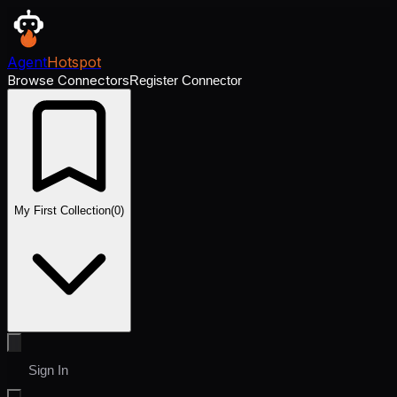
Agent
Hotspot
Browse Connectors
Register Connector
My First Collection
(
0
)
Sign In