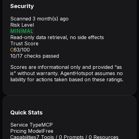
Security
Scanned
3 month(s) ago
Risk Level
MINIMAL
Read-only data retrieval, no side effects
Trust Score
C
63
/100
10
/
17
checks passed
Scores are informational only and provided “as
is” without warranty. AgentHotspot assumes no
liability for actions taken based on these ratings.
Quick Stats
Service Type
MCP
Pricing Model
Free
Capabilities
7
Tools /
0
Prompts /
0
Resources