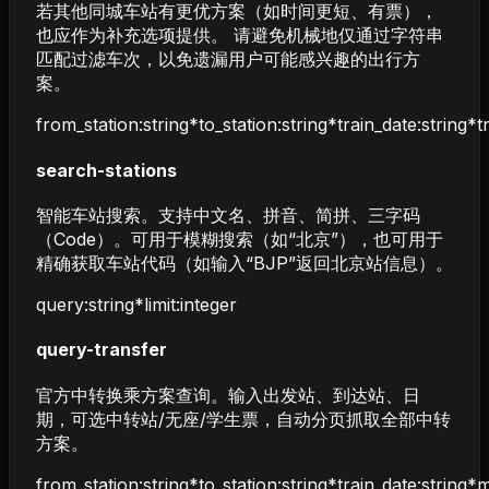
若其他同城车站有更优方案（如时间更短、有票），
也应作为补充选项提供。 请避免机械地仅通过字符串
匹配过滤车次，以免遗漏用户可能感兴趣的出行方
案。
from_station
:
string
*
to_station
:
string
*
train_date
:
string
*
t
search-stations
智能车站搜索。支持中文名、拼音、简拼、三字码
（Code）。可用于模糊搜索（如“北京”），也可用于
精确获取车站代码（如输入“BJP”返回北京站信息）。
query
:
string
*
limit
:
integer
query-transfer
官方中转换乘方案查询。输入出发站、到达站、日
期，可选中转站/无座/学生票，自动分页抓取全部中转
方案。
from_station
:
string
*
to_station
:
string
*
train_date
:
string
*
m